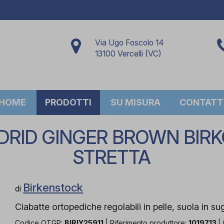
Via Ugo Foscolo 14
13100 Vercelli (VC)
HOME
PRODOTTI
SU MISURA
CONTATT
RID GINGER BROWN BIRK
STRETTA
Birkenstock
di
Ciabatte ortopediche regolabili in pelle, suola in su
Codice OTGP:
BIRIY25911
| Riferimento produttore:
1019713
|