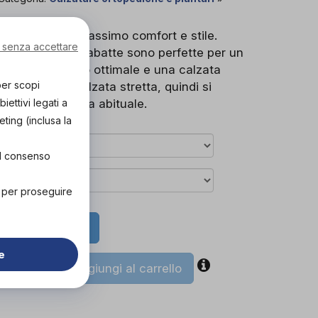
lor offrono il massimo comfort e stile.
 senza accettare
 cuoio, queste ciabatte sono perfette per un
isce un supporto ottimale e una calzata
per scopi
per la sua calzata stretta, quindi si
ettivi legati a
la propria misura abituale.
eting (inclusa la
el consenso
" per proseguire
rova in negozio
e
coupon
Aggiungi al carrello