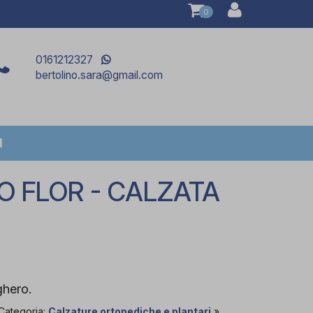
0
0161212327
bertolino.sara@gmail.com
I
O FLOR - CALZATA
ghero.
 Categoria:
Calzature ortopediche e plantari
»