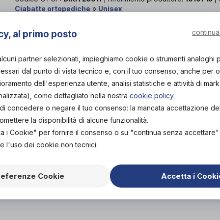
Ciabatte ortopediche
»
Unisex
Le Ciabatte Ortopediche Madrid Ginger Brown Birko F
continua
cy, al primo posto
Realizzate con un cinturino in pelle regolabile color
uso quotidiano. La suola in sughero naturale garant
alcuni partner selezionati, impieghiamo cookie o strumenti analoghi 
ergonomica. Made in Germany, questo modello è noto 
ssari dal punto di vista tecnico e, con il tuo consenso, anche per obi
consiglia l'acquisto di un numero in meno rispetto al
lioramento dell'esperienza utente, analisi statistiche e attività di mark
nalizzata), come dettagliato nella nostra
cookie policy
.
PROVA E ACQUISTA IN
NEGOZIO
tà di concedere o negare il tuo consenso: la mancata accettazione d
65,00€
DA
ettere la disponibilità di alcune funzionalità.
ta i Cookie" per fornire il consenso o su "continua senza accettare
PROVA E NOLEGGIA IN
e l'uso dei cookie non tecnici.
NEGOZIO
NON DISPONIBILE
Organizza p
ACQUISTA ONLINE
referenze Cookie
Accetta i Cooki
58,50€
Scarica il 
DA