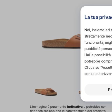
La tua priva
Noi, insieme ad 
strettamente nece
funzionalità, mig
pubblicità perso
Hai la possibili
potrebbe comprom
Clicca su "Accet
senza autorizzar
P
L'immagine è puramente
indicativa
e potrebbe non
rispecchiare appieno le caratteristiche del prodotto.