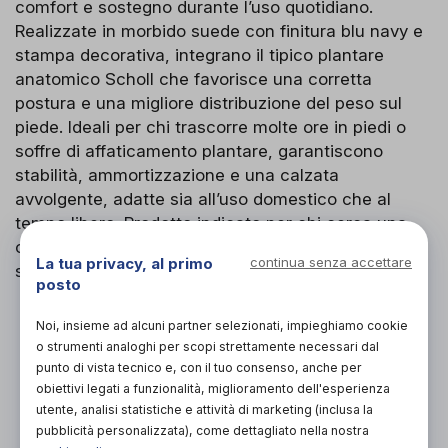
comfort e sostegno durante l’uso quotidiano.
Realizzate in morbido suede con finitura blu navy e
stampa decorativa, integrano il tipico plantare
anatomico Scholl che favorisce una corretta
postura e una migliore distribuzione del peso sul
piede. Ideali per chi trascorre molte ore in piedi o
soffre di affaticamento plantare, garantiscono
stabilità, ammortizzazione e una calzata
avvolgente, adatte sia all’uso domestico che al
tempo libero. Prodotto indicato per chi cerca una
ciabatta confortevole senza rinunciare a uno stile
La tua privacy, al primo
continua senza accettare
sobrio e femminile.
posto
PROVA E ACQUISTA IN NEGOZIO
Noi, insieme ad alcuni partner selezionati, impieghiamo cookie
70,00€
DA
o strumenti analoghi per scopi strettamente necessari dal
punto di vista tecnico e, con il tuo consenso, anche per
PROVA E NOLEGGIA IN NEGOZIO
obiettivi legati a funzionalità, miglioramento dell'esperienza
NON DISPONIBILE
utente, analisi statistiche e attività di marketing (inclusa la
pubblicità personalizzata), come dettagliato nella nostra
ACQUISTA ONLINE