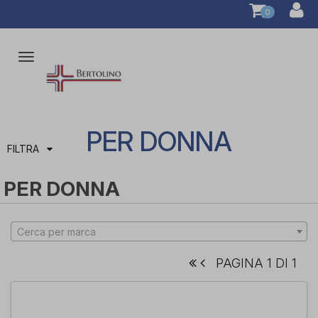
0
Attiva/disattiva
la
navigazione
PER DONNA
FILTRA
PER DONNA
Cerca per marca
PAGINA 1 DI 1