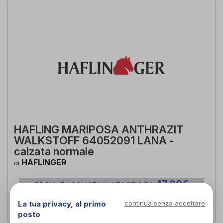
HAFLING MARIPOSA ANTHRAZIT
WALKSTOFF 64052091 LANA -
calzata normale
HAFLINGER
di
47,00€
PROVA E ACQUISTA IN NEGOZIO DA
42,50€
La tua privacy, al primo
continua senza accettare
ACQUISTA ONLINE DA
posto