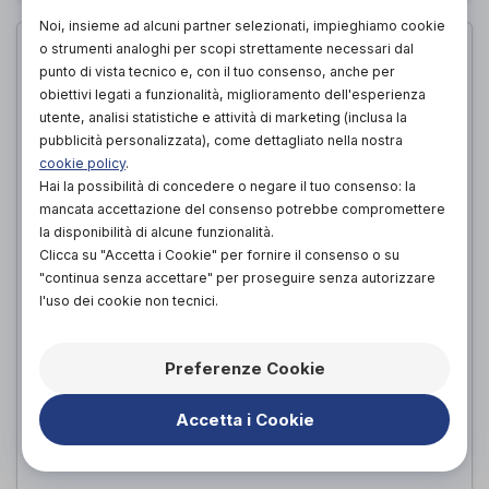
Noi, insieme ad alcuni partner selezionati, impieghiamo cookie
o strumenti analoghi per scopi strettamente necessari dal
punto di vista tecnico e, con il tuo consenso, anche per
obiettivi legati a funzionalità, miglioramento dell'esperienza
utente, analisi statistiche e attività di marketing (inclusa la
pubblicità personalizzata), come dettagliato nella nostra
cookie policy
.
Hai la possibilità di concedere o negare il tuo consenso: la
mancata accettazione del consenso potrebbe compromettere
la disponibilità di alcune funzionalità.
Clicca su "Accetta i Cookie" per fornire il consenso o su
"continua senza accettare" per proseguire senza autorizzare
l'uso dei cookie non tecnici.
SCARPA HAFLING CEUR KAPITAN
WALKSTOFF - calzata normale
HAFLINGER
di
Preferenze Cookie
47,00€
PROVA E ACQUISTA IN NEGOZIO DA
Accetta i Cookie
42,50€
ACQUISTA ONLINE DA