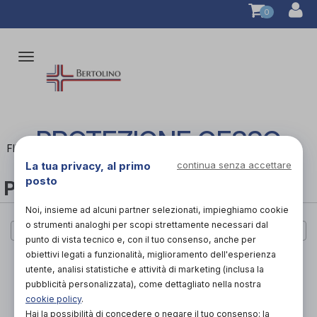
0
Attiva/disattiva
la
navigazione
PROTEZIONE GESSO
FILTRA
La tua privacy, al primo
continua senza accettare
posto
PROTEZIONE GESSO
Noi, insieme ad alcuni partner selezionati, impieghiamo cookie
o strumenti analoghi per scopi strettamente necessari dal
Cerca per marca
punto di vista tecnico e, con il tuo consenso, anche per
obiettivi legati a funzionalità, miglioramento dell'esperienza
PAGINA 1 DI 0
utente, analisi statistiche e attività di marketing (inclusa la
pubblicità personalizzata), come dettagliato nella nostra
PAGINA 1 DI 0
cookie policy
.
Hai la possibilità di concedere o negare il tuo consenso: la