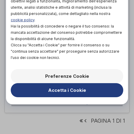
obiettivi legati a funzionalità, miglioramento dell'esperienza
utente, analisi statistiche e attività di marketing (inclusa la
pubblicità personalizzata), come dettagliato nella nostra
cookie policy
.
Hai la possibilità di concedere o negare il tuo consenso: la
mancata accettazione del consenso potrebbe compromettere
la disponibilità di alcune funzionalità.
Clicca su "Accetta i Cookie" per fornire il consenso o su
"continua senza accettare" per proseguire senza autorizzare
l'uso dei cookie non tecnici.
COLLARE CERVICALE MORBIDO
MEDIO
Preferenze Cookie
Dr. GIBAUD
di
22,90€
Accetta i Cookie
PROVA E ACQUISTA IN NEGOZIO DA
22,90€
ACQUISTA ONLINE DA
PAGINA 1 DI 1