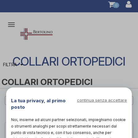
0
Attiva/disattiva
la
navigazione
COLLARI ORTOPEDICI
FILTRA
COLLARI ORTOPEDICI
La tua privacy, al primo
continua senza accettare
Cerca per marca
posto
PAGINA 1 DI 1
Noi, insieme ad alcuni partner selezionati, impieghiamo cookie
o strumenti analoghi per scopi strettamente necessari dal
punto di vista tecnico e, con il tuo consenso, anche per