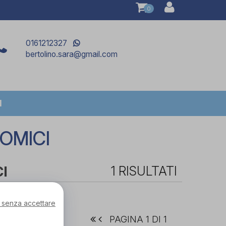
0
0161212327
bertolino.sara@gmail.com
I
OMICI
I
1 RISULTATI
 senza accettare
PAGINA 1 DI 1