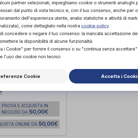
alcuni partner selezionati, impieghiamo cookie o strumenti analoghi 
ssari dal punto di vista tecnico e, con il tuo consenso, anche per obi
lioramento dell'esperienza utente, analisi statistiche e attività di mark
nalizzata), come dettagliato nella nostra
cookie policy
.
tà di concedere o negare il tuo consenso: la mancata accettazione d
ettere la disponibilità di alcune funzionalità.
ta i Cookie" per fornire il consenso o su "continua senza accettare
e l'uso dei cookie non tecnici.
referenze Cookie
Accetta i Cooki
NTARE PRT-S02
P
PROVA E ACQUISTA IN
50,00€
NEGOZIO DA
50,00€
UISTA ONLINE DA