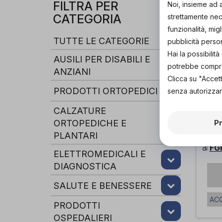
FILTRA PER
Noi, insieme ad 
CATEGORIA
strettamente nece
funzionalità, mig
TUTTE LE CATEGORIE
pubblicità perso
Hai la possibili
AUSILI PER DISABILI E
potrebbe comprom
ANZIANI
Clicca su "Accet
PRODOTTI ORTOPEDICI
senza autorizzar
CALZATURE
ORTOPEDICHE E
P
PLANTARI
PLA
FG
di
ELETTROMEDICALI E
DIAGNOSTICA
SALUTE E BENESSERE
ACQ
PRODOTTI
OSPEDALIERI