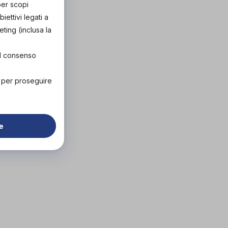
per scopi
ettivi legati a
eting (inclusa la
el consenso
" per proseguire
e