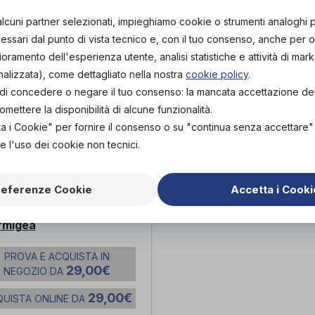
alcuni partner selezionati, impieghiamo cookie o strumenti analoghi 
ssari dal punto di vista tecnico e, con il tuo consenso, anche per obi
lioramento dell'esperienza utente, analisi statistiche e attività di mark
nalizzata), come dettagliato nella nostra
cookie policy
.
tà di concedere o negare il tuo consenso: la mancata accettazione d
ettere la disponibilità di alcune funzionalità.
ta i Cookie" per fornire il consenso o su "continua senza accettare
e l'uso dei cookie non tecnici.
referenze Cookie
Accetta i Cooki
TONE REGOLABILE
BIDO 4 PUNTE
rmigea
PROVA E ACQUISTA IN
29,00€
NEGOZIO DA
29,00€
UISTA ONLINE DA