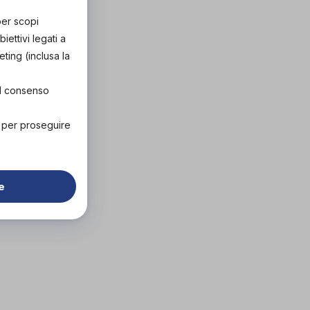
per scopi
ettivi legati a
eting (inclusa la
el consenso
" per proseguire
e