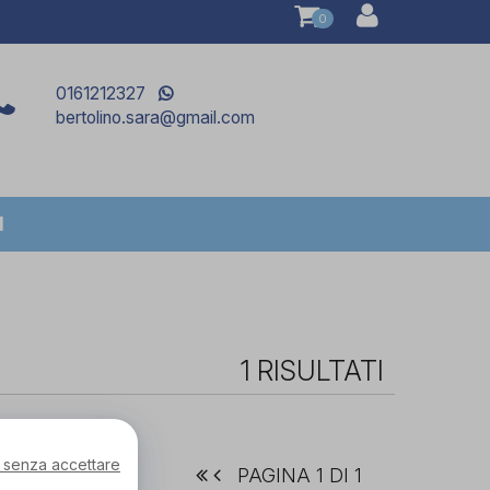
0
0161212327
bertolino.sara@gmail.com
I
1 RISULTATI
 senza accettare
PAGINA 1 DI 1