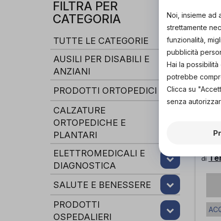
FILTRA PER
Noi, insieme ad 
CATEGORIA
strettamente nece
TUTTE LE CATEGORIE
funzionalità, mig
pubblicità perso
AUSILI PER DISABILI E
Hai la possibili
ANZIANI
potrebbe comprom
Clicca su "Accet
PRODOTTI ORTOPEDICI
senza autorizzar
CALZATURE
ORTOPEDICHE E
P
PLANTARI
BAS
MOR
ELETTROMEDICALI E
Te
di
DIAGNOSTICA
SALUTE E BENESSERE
PRODOTTI
ACQ
OSPEDALIERI