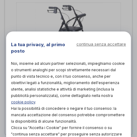
La tua privacy, al primo
continua senza accettare
posto
Noi, insieme ad alcuni partner selezionati, impieghiamo cookie
o strumenti analoghi per scopi strettamente necessari dal
Rollator Montreal
punto di vista tecnico e, con il tuo consenso, anche per
obiettivi legati a funzionalità, miglioramento dell'esperienza
Intermed
di
utente, analisi statistiche e attività di marketing (inclusa la
pubblicità personalizzata), come dettagliato nella nostra
155,00€
PROVA E ACQUISTA IN NEGOZIO DA
cookie policy
.
155,00€
Hai la possibilità di concedere o negare il tuo consenso: la
ACQUISTA ONLINE DA
mancata accettazione del consenso potrebbe compromettere
la disponibilità di alcune funzionalità.
Clicca su "Accetta i Cookie" per fornire il consenso o su
"continua senza accettare" per proseguire senza autorizzare