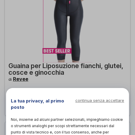
Guaina per Liposuzione fianchi, glutei,
cosce e ginocchia
Revee
di
144,00€
PROVA E ACQUISTA IN NEGOZIO DA
La tua privacy, al primo
continua senza accettare
144,00€
ACQUISTA ONLINE DA
posto
Noi, insieme ad alcuni partner selezionati, impieghiamo cookie
o strumenti analoghi per scopi strettamente necessari dal
punto di vista tecnico e, con il tuo consenso, anche per