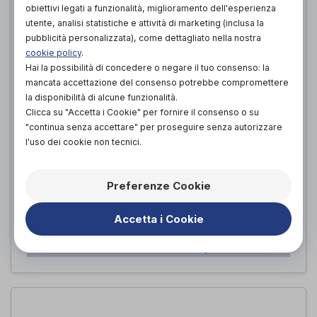
obiettivi legati a funzionalità, miglioramento dell'esperienza
utente, analisi statistiche e attività di marketing (inclusa la
pubblicità personalizzata), come dettagliato nella nostra
cookie policy
.
Hai la possibilità di concedere o negare il tuo consenso: la
mancata accettazione del consenso potrebbe compromettere
la disponibilità di alcune funzionalità.
Clicca su "Accetta i Cookie" per fornire il consenso o su
"continua senza accettare" per proseguire senza autorizzare
l'uso dei cookie non tecnici.
BIRKENSTOCK NEW YORK EMERALD
1014257 - Calzata stretta
Preferenze Cookie
Birkenstock
di
42,00€
Accetta i Cookie
PROVA E ACQUISTA IN NEGOZIO DA
42,00€
ACQUISTA ONLINE DA