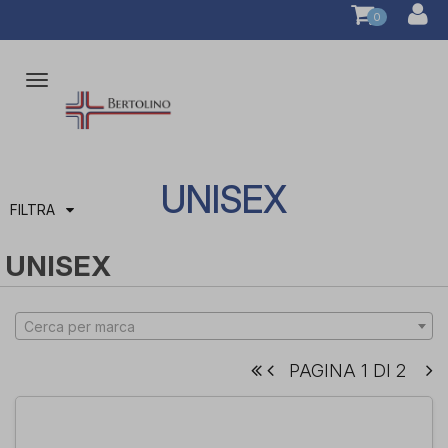
0
Attiva/disattiva
la
navigazione
UNISEX
FILTRA
UNISEX
Cerca per marca
PAGINA 1 DI 2