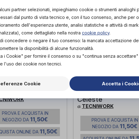
alcuni partner selezionati, impieghiamo cookie o strumenti analoghi 
ssari dal punto di vista tecnico e, con il tuo consenso, anche per obi
lioramento dell'esperienza utente, analisi statistiche e attività di mark
nalizzata), come dettagliato nella nostra
cookie policy
.
tà di concedere o negare il tuo consenso: la mancata accettazione d
ettere la disponibilità di alcune funzionalità.
ta i Cookie" per fornire il consenso o su "continua senza accettare
e l'uso dei cookie non tecnici.
referenze Cookie
Accetta i Cooki
ina anti stress
Pallina anti stress
ive Ball Soft Verde
Active Ball Medium
Celeste
CNIWORK
TECNIWORK
di
PROVA E ACQUISTA IN
11,50€
NEGOZIO DA
PROVA E ACQUISTA IN
11,50€
NEGOZIO DA
11,50€
QUISTA ONLINE DA
11,
ACQUISTA ONLINE DA