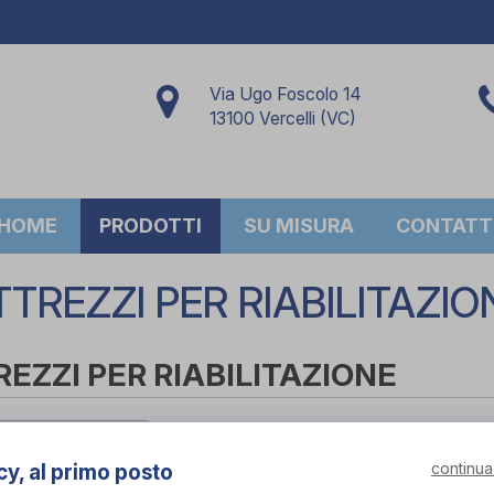
Via Ugo Foscolo 14
13100 Vercelli (VC)
HOME
PRODOTTI
SU MISURA
CONTATT
TTREZZI PER RIABILITAZIO
EZZI PER RIABILITAZIONE
per marca
continua
cy, al primo posto