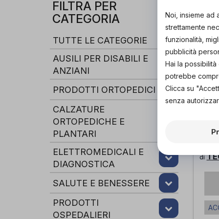
FILTRA PER
Noi, insieme ad 
CATEGORIA
strettamente nece
TUTTE LE CATEGORIE
funzionalità, mig
pubblicità perso
AUSILI PER DISABILI E
Hai la possibili
ANZIANI
potrebbe comprom
Clicca su "Accet
PRODOTTI ORTOPEDICI
senza autorizzar
CALZATURE
ORTOPEDICHE E
P
PLANTARI
Pall
Act
ELETTROMEDICALI E
TE
di
DIAGNOSTICA
SALUTE E BENESSERE
PRODOTTI
AC
OSPEDALIERI