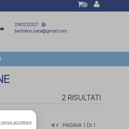
0
0161212327
bertolino.sara@gmail.com
I
NE
2 RISULTATI
 senza accettare
PAGINA 1 DI 1