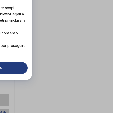
per scopi
ettivi legati a
eting (inclusa la
el consenso
" per proseguire
e
50€