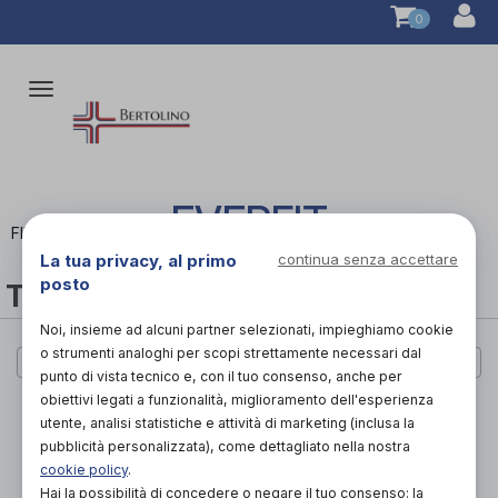
0
Attiva/disattiva
la
navigazione
EVERFIT
FILTRA
La tua privacy, al primo
continua senza accettare
posto
TUTTE LE CATEGORIE
Noi, insieme ad alcuni partner selezionati, impieghiamo cookie
o strumenti analoghi per scopi strettamente necessari dal
Cerca per marca
punto di vista tecnico e, con il tuo consenso, anche per
obiettivi legati a funzionalità, miglioramento dell'esperienza
PAGINA 1 DI 0
utente, analisi statistiche e attività di marketing (inclusa la
pubblicità personalizzata), come dettagliato nella nostra
PAGINA 1 DI 0
cookie policy
.
Hai la possibilità di concedere o negare il tuo consenso: la