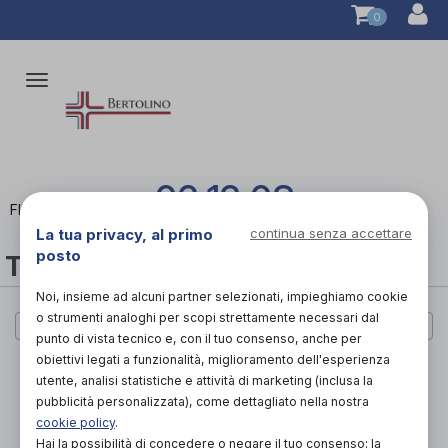
0
Attiva/disattiva
la
navigazione
06 12 03
FILTRA
La tua privacy, al primo
continua senza accettare
posto
TUTTE LE CATEGORIE
Noi, insieme ad alcuni partner selezionati, impieghiamo cookie
o strumenti analoghi per scopi strettamente necessari dal
Cerca per marca
punto di vista tecnico e, con il tuo consenso, anche per
obiettivi legati a funzionalità, miglioramento dell'esperienza
PAGINA 1 DI 0
utente, analisi statistiche e attività di marketing (inclusa la
pubblicità personalizzata), come dettagliato nella nostra
PAGINA 1 DI 0
cookie policy
.
Hai la possibilità di concedere o negare il tuo consenso: la