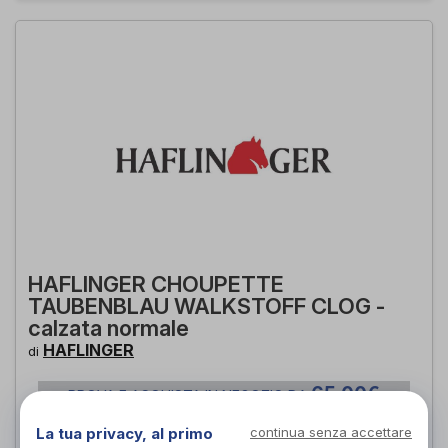
HAFLINGER CHOUPETTE
TAUBENBLAU WALKSTOFF CLOG -
calzata normale
HAFLINGER
di
65,00€
PROVA E ACQUISTA IN NEGOZIO DA
65,00€
La tua privacy, al primo
continua senza accettare
ACQUISTA ONLINE DA