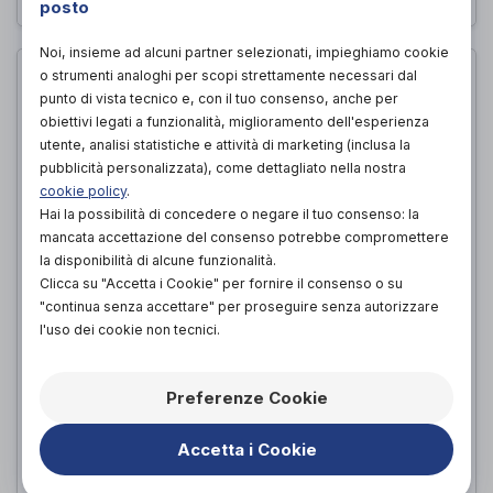
posto
Noi, insieme ad alcuni partner selezionati, impieghiamo cookie
o strumenti analoghi per scopi strettamente necessari dal
punto di vista tecnico e, con il tuo consenso, anche per
obiettivi legati a funzionalità, miglioramento dell'esperienza
utente, analisi statistiche e attività di marketing (inclusa la
pubblicità personalizzata), come dettagliato nella nostra
cookie policy
.
Hai la possibilità di concedere o negare il tuo consenso: la
mancata accettazione del consenso potrebbe compromettere
la disponibilità di alcune funzionalità.
Clicca su "Accetta i Cookie" per fornire il consenso o su
"continua senza accettare" per proseguire senza autorizzare
l'uso dei cookie non tecnici.
CUORICINI STEING STEINGRAU
WOLLFILZ (grigio pietra)
HAFLINGER
di
Preferenze Cookie
91,00€
PROVA E ACQUISTA IN NEGOZIO DA
Accetta i Cookie
91,00€
ACQUISTA ONLINE DA