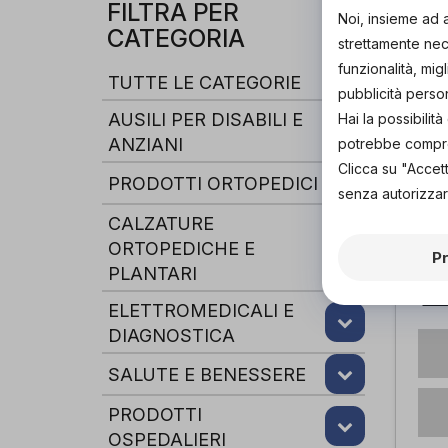
FILTRA PER
Noi, insieme ad 
CATEGORIA
strettamente nece
funzionalità, mig
TUTTE LE CATEGORIE
pubblicità perso
AUSILI PER DISABILI E
Hai la possibili
ANZIANI
potrebbe comprom
Clicca su "Accet
PRODOTTI ORTOPEDICI
senza autorizzar
CALZATURE
ORTOPEDICHE E
P
PLANTARI
Rol
In
di
ELETTROMEDICALI E
DIAGNOSTICA
SALUTE E BENESSERE
PRODOTTI
OSPEDALIERI