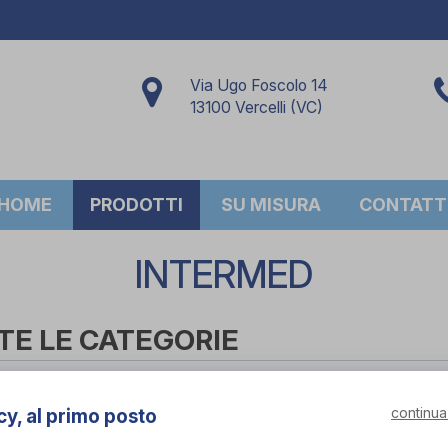
Via Ugo Foscolo 14
13100 Vercelli (VC)
HOME
PRODOTTI
SU MISURA
CONTATT
INTERMED
TE LE CATEGORIE
ed
×
continua
cy, al primo posto