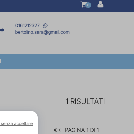
0
0161212327
bertolino.sara@gmail.com
I
1 RISULTATI
 senza accettare
PAGINA 1 DI 1