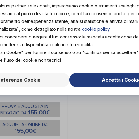
alcuni partner selezionati, impieghiamo cookie o strumenti analoghi 
ssari dal punto di vista tecnico e, con il tuo consenso, anche per obi
lioramento dell'esperienza utente, analisi statistiche e attività di mark
nalizzata), come dettagliato nella nostra
cookie policy
.
tà di concedere o negare il tuo consenso: la mancata accettazione d
ettere la disponibilità di alcune funzionalità.
ta i Cookie" per fornire il consenso o su "continua senza accettare
e l'uso dei cookie non tecnici.
referenze Cookie
Accetta i Cooki
lator Montreal
termed
PROVA E ACQUISTA IN
155,00€
NEGOZIO DA
ACQUISTA ONLINE DA
155,00€