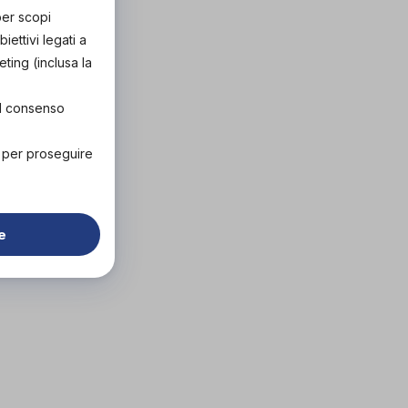
per scopi
ettivi legati a
eting (inclusa la
el consenso
" per proseguire
e