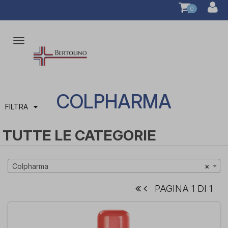
0
Attiva/disattiva
la
navigazione
COLPHARMA
FILTRA
TUTTE LE CATEGORIE
Colpharma
×
PAGINA 1 DI 1