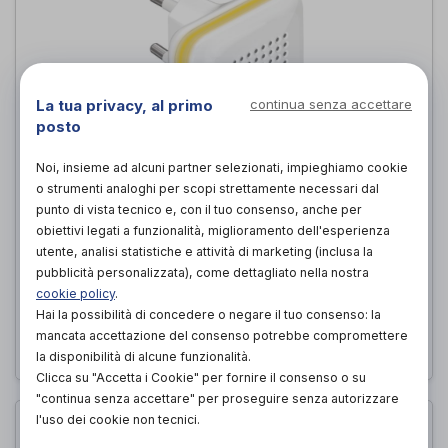
La tua privacy, al primo
continua senza accettare
posto
Noi, insieme ad alcuni partner selezionati, impieghiamo cookie
o strumenti analoghi per scopi strettamente necessari dal
Double Defence Home
punto di vista tecnico e, con il tuo consenso, anche per
obiettivi legati a funzionalità, miglioramento dell'esperienza
Colpharma
di
utente, analisi statistiche e attività di marketing (inclusa la
pubblicità personalizzata), come dettagliato nella nostra
24,90€
PROVA E ACQUISTA IN NEGOZIO DA
cookie policy
.
Hai la possibilità di concedere o negare il tuo consenso: la
24,90€
ACQUISTA ONLINE DA
mancata accettazione del consenso potrebbe compromettere
la disponibilità di alcune funzionalità.
Clicca su "Accetta i Cookie" per fornire il consenso o su
"continua senza accettare" per proseguire senza autorizzare
l'uso dei cookie non tecnici.