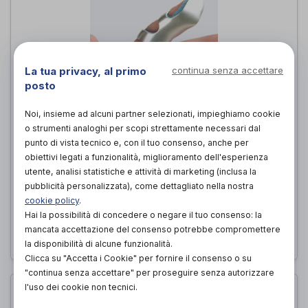
La tua privacy, al primo
continua senza accettare
posto
Noi, insieme ad alcuni partner selezionati, impieghiamo cookie
o strumenti analoghi per scopi strettamente necessari dal
FERULA DIGITALE A RAGNO
punto di vista tecnico e, con il tuo consenso, anche per
MODIFICABILE
obiettivi legati a funzionalità, miglioramento dell'esperienza
utente, analisi statistiche e attività di marketing (inclusa la
OrthoPrim
di
pubblicità personalizzata), come dettagliato nella nostra
cookie policy
.
12,00€
PROVA E ACQUISTA IN NEGOZIO DA
Hai la possibilità di concedere o negare il tuo consenso: la
mancata accettazione del consenso potrebbe compromettere
12,00€
ACQUISTA ONLINE DA
la disponibilità di alcune funzionalità.
Clicca su "Accetta i Cookie" per fornire il consenso o su
"continua senza accettare" per proseguire senza autorizzare
l'uso dei cookie non tecnici.