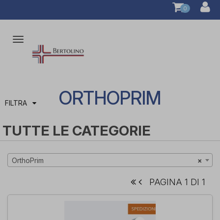
0
Attiva/disattiva
la
navigazione
ORTHOPRIM
FILTRA
TUTTE LE CATEGORIE
OrthoPrim
×
PAGINA 1 DI 1