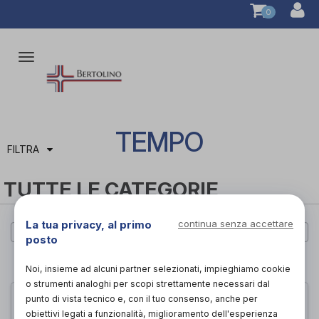
0
Attiva/disattiva
la
navigazione
TEMPO
FILTRA
TUTTE LE CATEGORIE
La tua privacy, al primo
continua senza accettare
Tempo
×
posto
PAGINA 1 DI 1
Noi, insieme ad alcuni partner selezionati, impieghiamo cookie
o strumenti analoghi per scopi strettamente necessari dal
punto di vista tecnico e, con il tuo consenso, anche per
obiettivi legati a funzionalità, miglioramento dell'esperienza